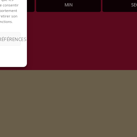
URES
MIN
SE
de consentir
mportement
retirer son
nctions.
PRÉFÉRENCES
LE MENU
Mimosa Surprise
Verrine de yogourt ga