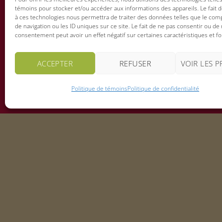
HE
témoins pour stocker et/ou accéder aux informations des appareils. Le fait 
à ces technologies nous permettra de traiter des données telles que le co
de navigation ou les ID uniques sur ce site. Le fait de ne pas consentir ou de 
consentement peut avoir un effet négatif sur certaines caractéristiques et fo
ACCEPTER
REFUSER
VOIR LES 
Politique de témoins
Politique de confidentialité