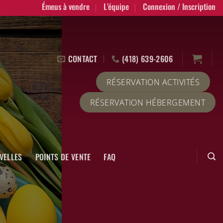
Émeus à vendre
L’équipe
Connexion / Inscription
CONTACT
(418) 639-2606
RÉSERVATION ACTIVITÉS
RÉSERVATION HÉBERGEMENT
VELLES
POINTS DE VENTE
FAQ