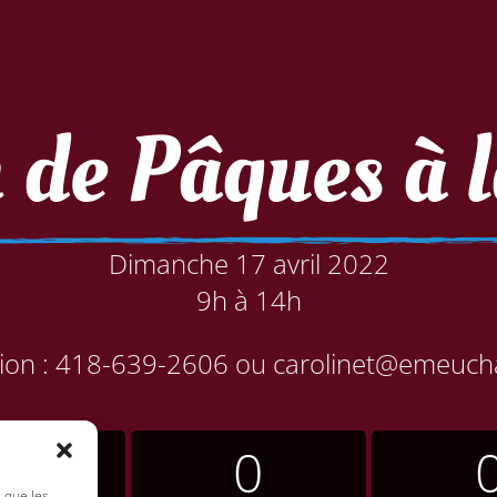
 de Pâques à l
Dimanche 17 avril 2022
9h à 14h
ion :
418-639-2606
ou
carolinet@emeucha
0
0
s que les