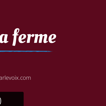
a ferme
rlevoix.com
0