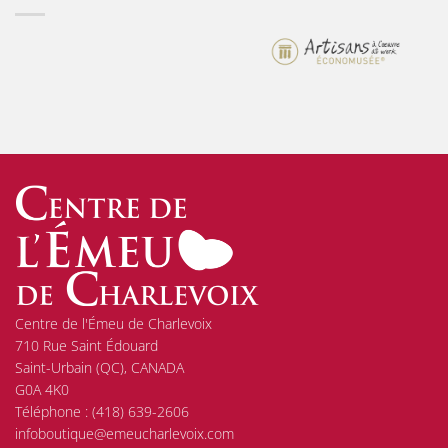
Centre de l'Émeu de Charlevoix
710 Rue Saint Édouard
Saint-Urbain (QC), CANADA
G0A 4K0
Téléphone :
(418) 639-2606
infoboutique@emeucharlevoix.com