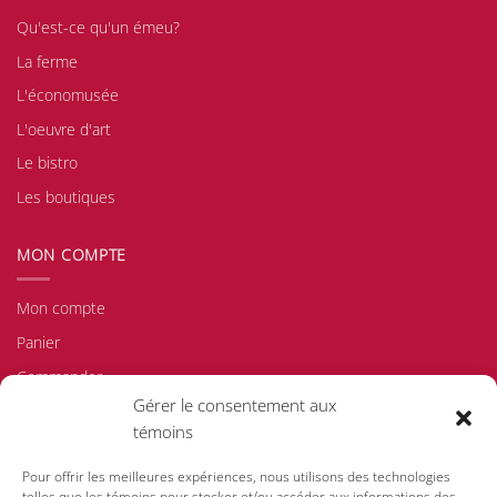
Qu'est-ce qu'un émeu?
La ferme
L'économusée
L'oeuvre d'art
Le bistro
Les boutiques
MON COMPTE
Mon compte
Panier
Commander
Gérer le consentement aux
Politique d'achat/de retour
témoins
Politique de confidentialité
Politique de témoins
Pour offrir les meilleures expériences, nous utilisons des technologies
telles que les témoins pour stocker et/ou accéder aux informations des