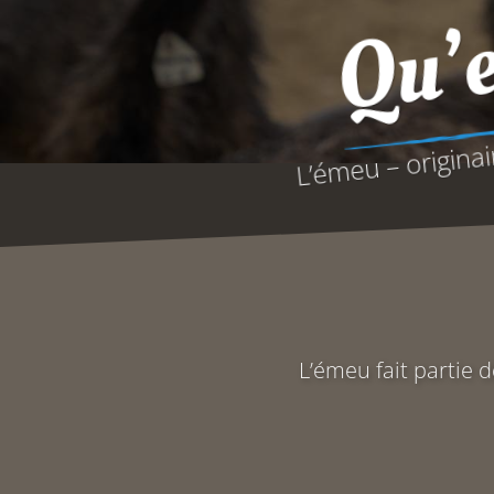
Qu’e
L’émeu – originai
L’émeu fait partie d