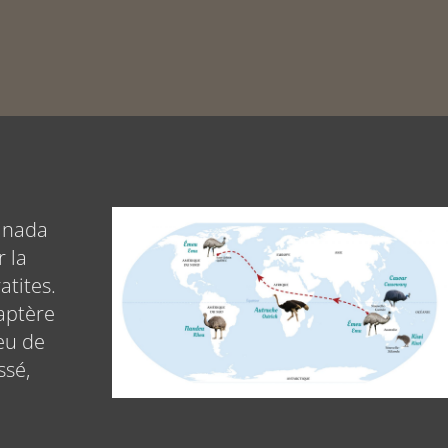
Canada
 la
atites.
 aptère
peu de
ssé,