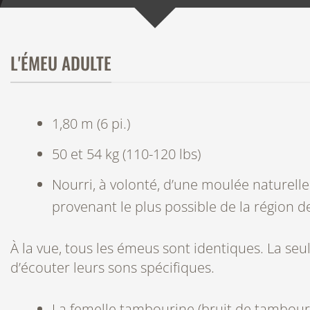
L'ÉMEU ADULTE
1,80 m (6 pi.)
50 et 54 kg (110-120 lbs)
Nourri, à volonté, d’une moulée naturel
provenant le plus possible de la région d
À la vue, tous les émeus sont identiques. La seu
d’écouter leurs sons spécifiques.
La femelle
tambourine
(bruit de tambour