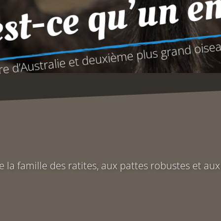
st-ce qu’un 
re d’Australie et deuxième plus grand oise
e la famille des ratites, aux pattes robustes et au