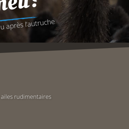
émeu?
au après l’autruche
x ailes rudimentaires