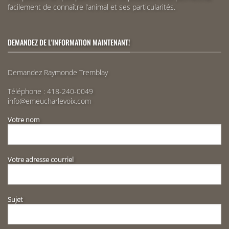
facilement de connaître l’animal et ses particularités.
DEMANDEZ DE L'INFORMATION MAINTENANT!
Demandez Raymonde Tremblay
Téléphone :
418-240-0049
info@emeucharlevoix.com
Votre nom
Votre adresse courriel
Sujet