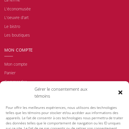
L'économusée
L'oeuvre d'art
Le bistro
Les boutiques
MON COMPTE
Mon compte
Panier
Commander
Gérer le consentement aux
Politique d'achat/de retour
témoins
Politique de confidentialité
Politique de témoins
Pour offrir les meilleures expériences, nous utilisons des technologies
telles que les témoins pour stocker et/ou accéder aux informations des
appareils. Le fait de consentir à ces technologies nous permettra de traiter
des données telles que le comportement de navigation ou les ID uniques
sur ce site. Le fait de ne pas consentir ou de retirer son consentement