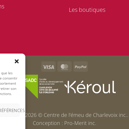
ns
Les boutiques
Visa
MasterCard
PayPal
s que les
de consentir
mportement
retirer son
nctions.
PRÉFÉRENCES
Copyright 2026 ©
Centre de l'émeu de Charlevoix inc.
.
Conception :
Pro-Merit inc.