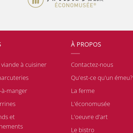
S
À PROPOS
viande à cuisiner
Contactez-nous
harcuteries
Qu'est-ce qu'un émeu?
s-à-manger
La ferme
rrines
L'économusée
nds et
L'oeuvre d'art
nements
Le bistro