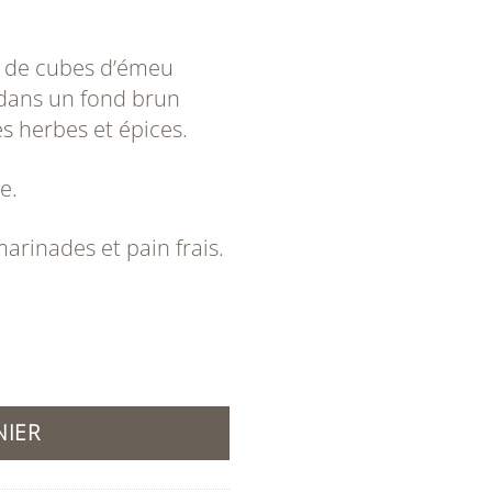
, de cubes d’émeu
t dans un fond brun
s herbes et épices.
e.
marinades et pain frais.
eu
NIER