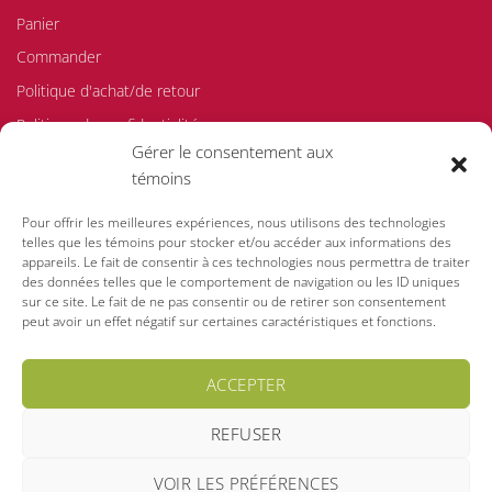
Panier
Commander
Politique d'achat/de retour
Politique de confidentialité
Gérer le consentement aux
Politique de témoins
témoins
Pour offrir les meilleures expériences, nous utilisons des technologies
Visa
MasterCard
PayPal
telles que les témoins pour stocker et/ou accéder aux informations des
appareils. Le fait de consentir à ces technologies nous permettra de traiter
des données telles que le comportement de navigation ou les ID uniques
sur ce site. Le fait de ne pas consentir ou de retirer son consentement
peut avoir un effet négatif sur certaines caractéristiques et fonctions.
ACCEPTER
Copyright 2026 ©
Centre de l'émeu de Charlevoix inc.
.
Conception :
Pro-Merit inc.
REFUSER
Crédits photos: Ariane Boivin, Étienne Boucher, Gilles Lachance, Donald
Lavoie, Claude Lebel, MAPAQ, Caroline Tremblay.
VOIR LES PRÉFÉRENCES