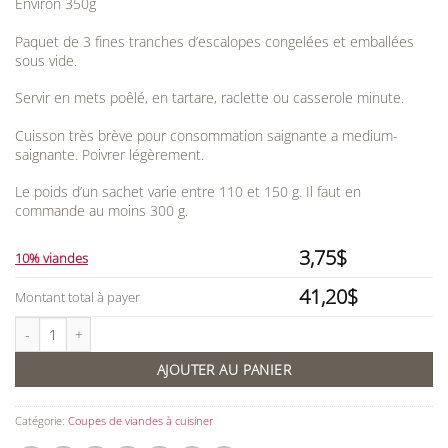
Environ 350g
Paquet de 3 fines tranches d’escalopes congelées et emballées
sous vide.
Servir en mets poêlé, en tartare, raclette ou casserole minute.
Cuisson très brève pour consommation saignante a medium-
saignante. Poivrer légèrement.
Le poids d’un sachet varie entre 110 et 150 g. Il faut en
commande au moins 300 g.
3,75
$
10% viandes
41,20
$
Montant total à payer
quantité de Escalopes d'émeu
AJOUTER AU PANIER
Catégorie:
Coupes de viandes à cuisiner