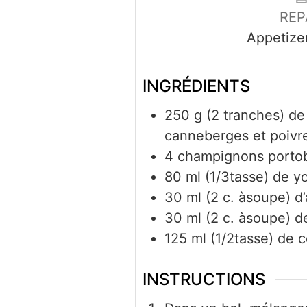
REP
Appetize
INGRÉDIENTS
250
g
(2 tranches) de
canneberges et poivr
4
champignons portobe
80
ml
(1/3tasse) de y
30
ml
(2 c. àsoupe) d
30
ml
(2 c. àsoupe) de
125
ml
(1/2tasse) de c
INSTRUCTIONS