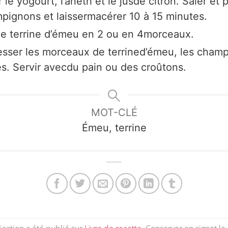
le yogourt, l’aneth et le jusde citron. Saler et p
pignons et laissermacérer 10 à 15 minutes.
de terrine d’émeu en 2 ou en 4morceaux.
resser les morceaux de terrined’émeu, les champ
es. Servir avecdu pain ou des croûtons.
MOT-CLÉ
Émeu, terrine