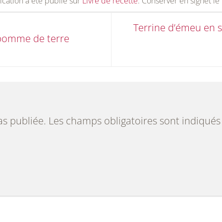
ication a été publié sur
Livre de recette
. Conserver en signet le
Terrine d’émeu en sa
 pomme de terre
as publiée.
Les champs obligatoires sont indiqué