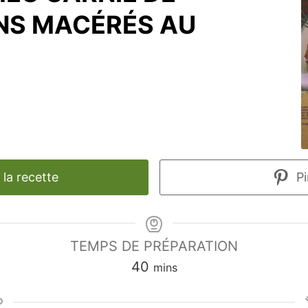
S MACÉRÉS AU
la recette
Pi
TEMPS DE PRÉPARATION
minutes
40
mins