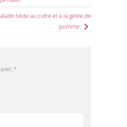
permalien
.
lade tiède au cidre et à la gelée de
pomme
s avec
*