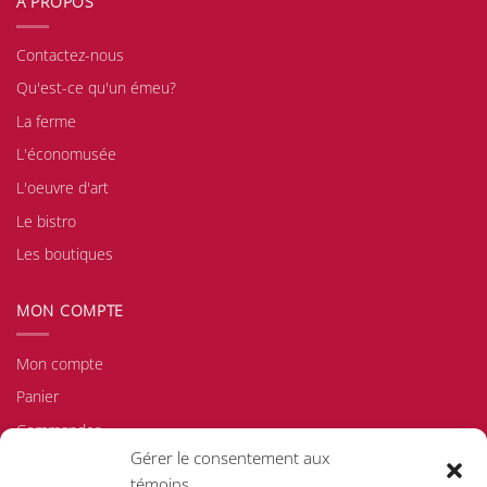
À PROPOS
Contactez-nous
Qu'est-ce qu'un émeu?
La ferme
L'économusée
L'oeuvre d'art
Le bistro
Les boutiques
MON COMPTE
Mon compte
Panier
Commander
Gérer le consentement aux
Politique d'achat/de retour
témoins