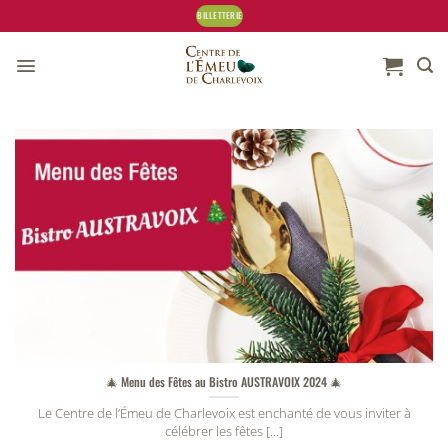
Skip
BILLETTERIE
to
content
🎄 Menu des Fêtes au Bistro AUSTRAVOIX 2024 🎄
Le Centre de l’Émeu de Charlevoix est enchanté de vous inviter à
célébrer les fêtes [...]