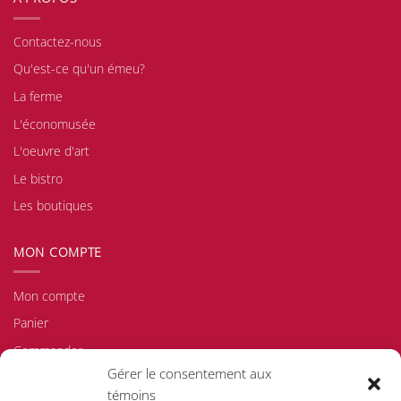
Contactez-nous
Qu'est-ce qu'un émeu?
La ferme
L'économusée
L'oeuvre d'art
Le bistro
Les boutiques
MON COMPTE
Mon compte
Panier
Commander
Gérer le consentement aux
Politique d'achat/de retour
témoins