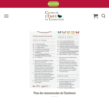
Skip
BILLETTERIE
to
content
Pizza des économusées de Charlevoix